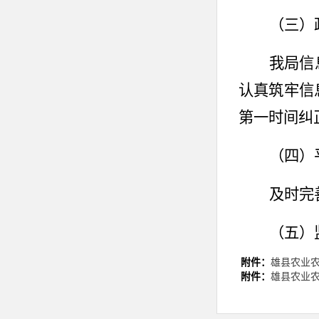
（三）
我局信
认真筑牢信
第一时间纠
（四）
及时完
（五）
附件：
雄县农业农
将政府
附件：
雄县农业农
问题，第一
自纠；将政