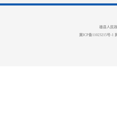
二、主动公
雄县人民政
冀ICP备11023215号-1
冀
信息内
规章
行政规范性