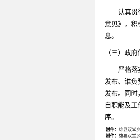
认真贯
意见》，积
息。
（三）
政府
严格落
发布、谁负
发布。同时
自职能及工
序。
附件：
雄县双堂乡
（四）
平台
附件：
雄县双堂乡