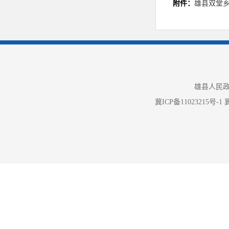
附件：
雄县双堂乡
202
2
年
“
善美双堂
”
府信息，由
“
善美双堂
”
雄县人民政
（五）
监督
冀ICP备11023215号-1
冀
一是积
乡政务公开
重点工作，
管理，成立
作方案》、
络舆情处置