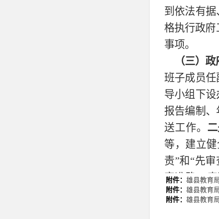
到依法有据
格执行政府
事项。
（三）政
班子成员任
导小组下设
报告编制、
送工作。
二
等，建立健
责”和“先
容准确、表
附件：
雄县教育局
附件：
雄县教育局
式，配备专
附件：
雄县教育局
室相关信息