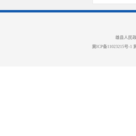
（四）平
础上，对照
主动公开基
（五）监
雄县人民政
息主动公开
冀ICP备11023215号-1
冀
育局网络信
局重点工作
推进
落实。
作进行部署
监督相结合
及时反馈群
二、
主