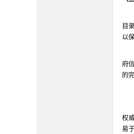
目
以
府
的
权
易