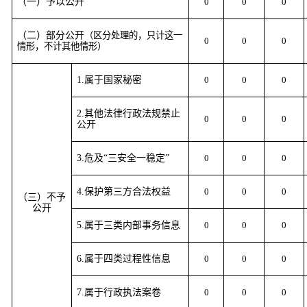
（一）予以公开
0
0
0
（二）部分公开
（区分处理的，只计这一
0
0
0
情形，不计其他情形）
1
.属于国家秘密
0
0
0
2
.其他法律行政法规禁止
0
0
0
公开
3
.危及“三安全一稳定”
0
0
0
4
.保护第三方合法权益
0
0
0
（三）不予
公开
5
.属于三类内部事务信息
0
0
0
6
.属于四类过程性信息
0
0
0
7
.属于行政执法案卷
0
0
0