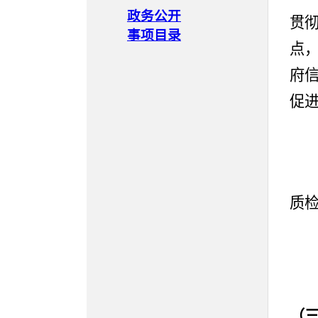
政务公开
贯
事项目录
点
府
促
质
（