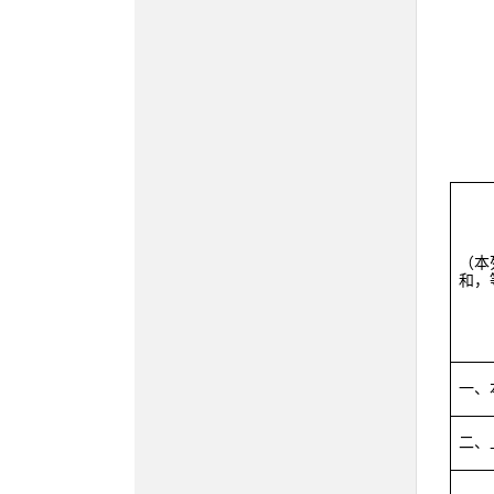
（本
和，
一、
二、